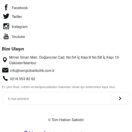
Facebook
Twitter
İnstagram
Youtube
Bize Ulaşın
Mimar Sinan Mah. Doğancılar Cad. No:5A İç Kapı:9 No:5B İç Kapı 10-
Üsküdar/İstanbul
info@cengizbalikcilik.com.tr
0216 553 82 62
En yeni fırsat, indirim ve kampanyalardan haberdar olmak için bültenimize kayıt olun.
© Tüm Hakları Saklıdır.