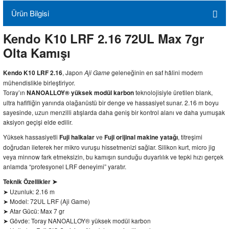
Ürün Bilgisi
Kendo K10 LRF 2.16 72UL Max 7gr
Olta Kamışı
, Japon
geleneğinin en saf hâlini modern
Kendo K10 LRF 2.16
Aji Game
mühendislikle birleştiriyor.
Toray’ın
teknolojisiyle üretilen blank,
NANOALLOY® yüksek modül karbon
ultra hafifliğin yanında olağanüstü bir denge ve hassasiyet sunar. 2.16 m boyu
sayesinde, uzun menzilli atışlarda daha geniş bir kontrol alanı ve daha yumuşak
aksiyon geçişi elde edilir.
Yüksek hassasiyetli
ve
, titreşimi
Fuji halkalar
Fuji orijinal makine yatağı
doğrudan ileterek her mikro vuruşu hissetmenizi sağlar. Silikon kurt, micro jig
veya minnow fark etmeksizin, bu kamışın sunduğu duyarlılık ve tepki hızı gerçek
anlamda “profesyonel LRF deneyimi” yaratır.
Teknik Özellikler ➤
➤ Uzunluk: 2.16 m
➤ Model: 72UL LRF (Aji Game)
➤ Atar Gücü: Max 7 gr
➤ Gövde: Toray NANOALLOY® yüksek modül karbon