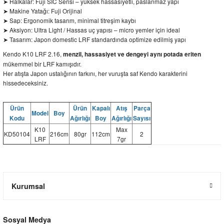
➤ Halkalar: Fuji SIC Serisi – yüksek hassasiyetli, paslanmaz yapı
➤ Makine Yatağı: Fuji Orijinal
➤ Sap: Ergonomik tasarım, minimal titreşim kaybı
➤ Aksiyon: Ultra Light / Hassas uç yapısı – micro yemler için ideal
➤ Tasarım: Japon domestic LRF standardında optimize edilmiş yapı
Kendo K10 LRF 2.16,
menzil, hassasiyet ve dengeyi aynı potada eriten
mükemmel bir LRF kamışıdır.
Her atışta Japon ustalığının farkını, her vuruşta saf Kendo karakterini
hissedeceksiniz.
Ürün
Ürün
Kapalı
Atış
Parça
Model
Boy
Kodu
Ağırlığı
Boy
Ağırlığı
Sayısı
K10
Max
KD50104
216cm
80gr
112cm
2
LRF
7gr
Kurumsal
Sosyal Medya