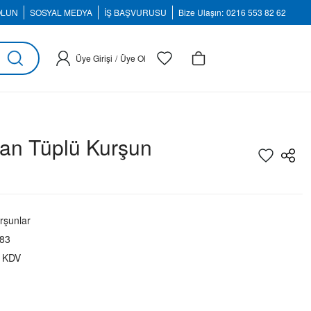
OLUN
SOSYAL MEDYA
İŞ BAŞVURUSU
Bize Ulaşın:
0216 553 82 62
Üye Girişi
/
Üye Ol
an Tüplü Kurşun
rşunlar
83
+ KDV