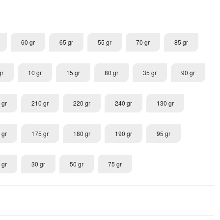
60 gr
65 gr
55 gr
70 gr
85 gr
gr
10 gr
15 gr
80 gr
35 gr
90 gr
 gr
210 gr
220 gr
240 gr
130 gr
 gr
175 gr
180 gr
190 gr
95 gr
 gr
30 gr
50 gr
75 gr