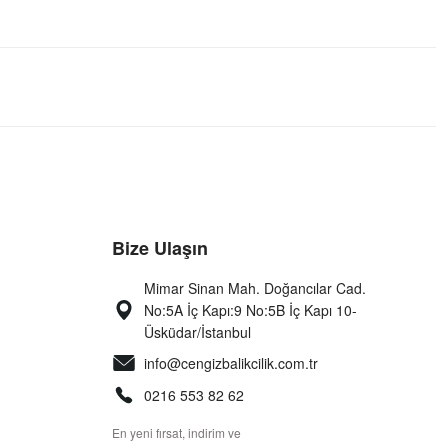
Bize Ulaşın
Mimar Sinan Mah. Doğancılar Cad.
No:5A İç Kapı:9 No:5B İç Kapı 10-
Üsküdar/İstanbul
info@cengizbalikcilik.com.tr
0216 553 82 62
En yeni fırsat, indirim ve