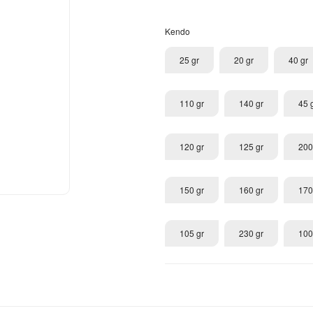
Kendo
25 gr
20 gr
40 gr
110 gr
140 gr
45 
120 gr
125 gr
200
150 gr
160 gr
170
105 gr
230 gr
100