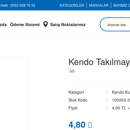
Hattı : 0552 608 76 52
KATEGORİLER
MARKALAR
BAYİMİZ 
zda
Ödeme Sistemi
Satış Noktalarımız
Kendo Takılmay
0/5
Kategori
Kendo Ku
Stok Kodu
100263-2
Fiyat
4,00 TL 
4,80