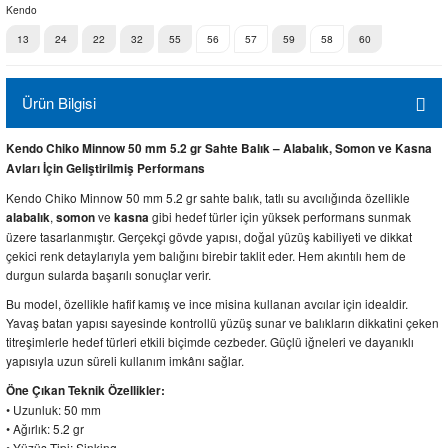
Kendo
13
24
22
32
55
56
57
59
58
60
Ürün Bilgisi
Kendo Chiko Minnow 50 mm 5.2 gr Sahte Balık – Alabalık, Somon ve Kasna
Avları İçin Geliştirilmiş Performans
Kendo Chiko Minnow 50 mm 5.2 gr sahte balık, tatlı su avcılığında özellikle
,
ve
gibi hedef türler için yüksek performans sunmak
alabalık
somon
kasna
üzere tasarlanmıştır. Gerçekçi gövde yapısı, doğal yüzüş kabiliyeti ve dikkat
çekici renk detaylarıyla yem balığını birebir taklit eder. Hem akıntılı hem de
durgun sularda başarılı sonuçlar verir.
Bu model, özellikle hafif kamış ve ince misina kullanan avcılar için idealdir.
Yavaş batan yapısı sayesinde kontrollü yüzüş sunar ve balıkların dikkatini çeken
titreşimlerle hedef türleri etkili biçimde cezbeder. Güçlü iğneleri ve dayanıklı
yapısıyla uzun süreli kullanım imkânı sağlar.
Öne Çıkan Teknik Özellikler:
• Uzunluk: 50 mm
• Ağırlık: 5.2 gr
• Yüzüş Tipi: Sinking