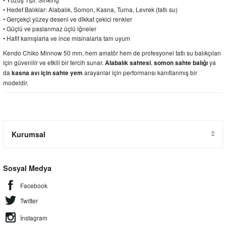
• Hedef Balıklar: Alabalık, Somon, Kasna, Turna, Levrek (tatlı su)
• Gerçekçi yüzey deseni ve dikkat çekici renkler
• Güçlü ve paslanmaz üçlü iğneler
• Hafif kamışlarla ve ince misinalarla tam uyum
Kendo Chiko Minnow 50 mm, hem amatör hem de profesyonel tatlı su balıkçıları
için güvenilir ve etkili bir tercih sunar.
,
ya
Alabalık sahtesi
somon sahte balığı
da
arayanlar için performansı kanıtlanmış bir
kasna avı için sahte yem
modeldir.
Kurumsal
Sosyal Medya
Facebook
Twitter
İnstagram