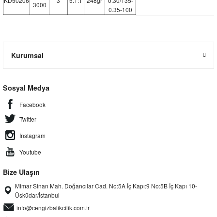
KD50206
3
5.1:1
248gr
0.30/135-
3000
0.35-100
Kurumsal
Sosyal Medya
Facebook
Twitter
İnstagram
Youtube
Bize Ulaşın
Mimar Sinan Mah. Doğancılar Cad. No:5A İç Kapı:9 No:5B İç Kapı 10-
Üsküdar/İstanbul
info@cengizbalikcilik.com.tr