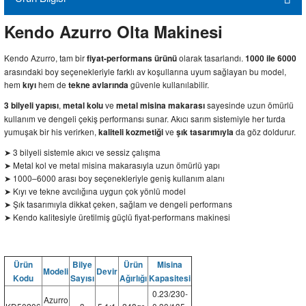
Kendo Azurro Olta Makinesi
Kendo Azurro, tam bir
olarak tasarlandı.
fiyat-performans ürünü
1000 ile 6000
arasındaki boy seçenekleriyle farklı av koşullarına uyum sağlayan bu model,
hem
hem de
güvenle kullanılabilir.
kıyı
tekne avlarında
,
ve
sayesinde uzun ömürlü
3 bilyeli yapısı
metal kolu
metal misina makarası
kullanım ve dengeli çekiş performansı sunar. Akıcı sarım sistemiyle her turda
yumuşak bir his verirken,
ve
da göz doldurur.
kaliteli kozmetiği
şık tasarımıyla
➤ 3 bilyeli sistemle akıcı ve sessiz çalışma
➤ Metal kol ve metal misina makarasıyla uzun ömürlü yapı
➤ 1000–6000 arası boy seçenekleriyle geniş kullanım alanı
➤ Kıyı ve tekne avcılığına uygun çok yönlü model
➤ Şık tasarımıyla dikkat çeken, sağlam ve dengeli performans
➤ Kendo kalitesiyle üretilmiş güçlü fiyat-performans makinesi
Ürün
Bilye
Ürün
Misina
Modeli
Devir
Kodu
Sayısı
Ağırlığı
Kapasitesi
0.23/230-
Azurro