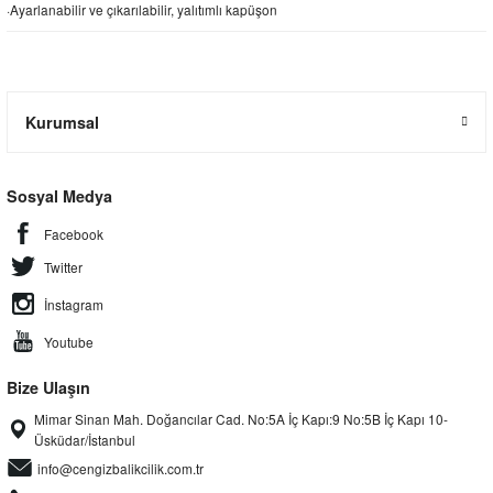
·Ayarlanabilir ve çıkarılabilir, yalıtımlı kapüşon
Kurumsal
Sosyal Medya
Facebook
Twitter
İnstagram
Youtube
Bize Ulaşın
Mimar Sinan Mah. Doğancılar Cad. No:5A İç Kapı:9 No:5B İç Kapı 10-
Üsküdar/İstanbul
info@cengizbalikcilik.com.tr