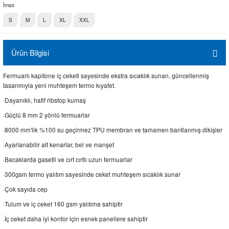
İmax
S
M
L
XL
XXL
Ürün Bilgisi
Fermuarlı kapitone iç ceketi sayesinde ekstra sıcaklık sunan, güncellenmiş
tasarımıyla yeni muhteşem termo kıyafet.
·Dayanıklı, hafif ribstop kumaş
·Güçlü 8 mm 2 yönlü fermuarlar
·8000 mm'lik %100 su geçirmez TPU membran ve tamamen bantlanmış dikişler
·Ayarlanabilir alt kenarlar, bel ve manşet
·Bacaklarda gasetli ve cırt cırtlı uzun fermuarlar
·300gsm termo yalıtım sayesinde ceket muhteşem sıcaklık sunar
·Çok sayıda cep
·Tulum ve iç ceket 160 gsm yalıtıma sahiptir
·İç ceket daha iyi konfor için esnek panellere sahiptir