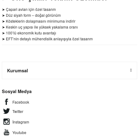
➤ Çapari avları için özel tasarım
➤ Düz siyah form – doğal görünüm
➤ Kösteklerin dolaşmasını minimuma indirir
➤ Keskin uç yapısı ile yüksek yakalama oranı
➤ 100’lü ekonomik kutu avantajı
➤ EFT’nin detaylı mühendislik anlayışıyla özel tasarım
Kurumsal
Sosyal Medya
Facebook
Twitter
İnstagram
Youtube