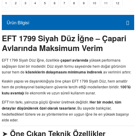
1
2
3
4
5
6
7
8
9
10
11
12
Ürün Bilgisi
EFT 1799 Siyah Düz İğne – Çapari
Avlarında Maksimum Verim
EFT 1799 Siyah Düz İğne, özellikle
yüksek performans
çapari avlarında
sağlayan özel bir modeldir. Düz siyah formu sayesinde hem doğal görünüm
sunar hem de
av verimini artırır.
kösteklerin dolaşmasını minimuma indirerek
Keskin yapısı ve dayanıklılığıyla öne çıkan EFT 1799 Siyah Düz, hem amatör
hem de profesyonel balıkçıların güvenle tercih ettiği modellerden biridir.
100’lü
ile ekonomik ve uzun süreli kullanım sunar.
kutu avantajı
EFT’nin farkı, yalnızca güçlü iğneler üretmek değildir.
Her bir model, tüm
Bu sayede balıkçılar,
detaylar düşünülerek özel olarak tasarlanır.
hedefledikleri türlere ve av yöntemlerine en uygun iğne ile en yüksek başarıyı
elde eder.
➤
Öne Çıkan Teknik Özellikler