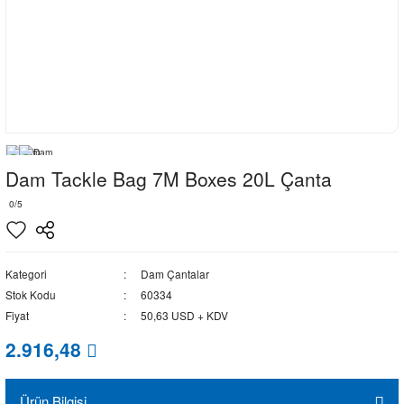
Dam Tackle Bag 7M Boxes 20L Çanta
0/5
Kategori
Dam Çantalar
Stok Kodu
60334
Fiyat
50,63 USD + KDV
2.916,48
Ürün Bilgisi