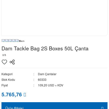
Dam Tackle Bag 2S Boxes 50L Çanta
0/5
Kategori
Dam Çantalar
Stok Kodu
60333
Fiyat
109,20 USD + KDV
5.765,76
Ürün Bilgisi