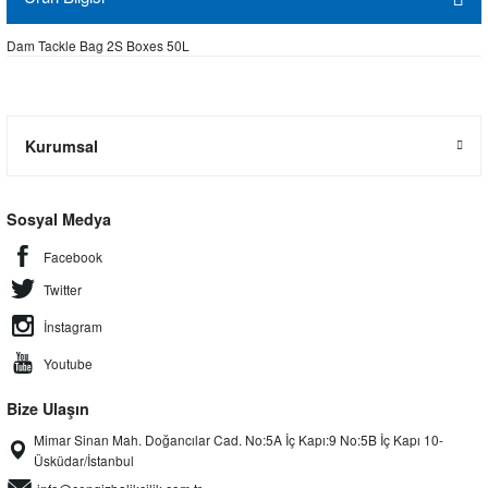
Dam Tackle Bag 2S Boxes 50L
Kurumsal
Sosyal Medya
Facebook
Twitter
İnstagram
Youtube
Bize Ulaşın
Mimar Sinan Mah. Doğancılar Cad. No:5A İç Kapı:9 No:5B İç Kapı 10-
Üsküdar/İstanbul