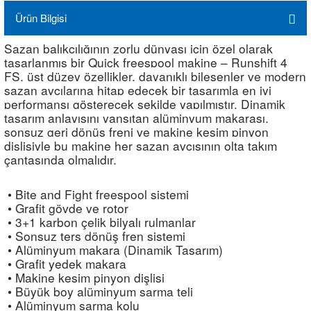
Ürün Bilgisi
Sazan balıkçılığının zorlu dünyası için özel olarak
tasarlanmış bir Quick freespool makine – Runshift 4
FS, üst düzey özellikler, dayanıklı bileşenler ve modern
sazan avcılarına hitap edecek bir tasarımla en iyi
performansı gösterecek şekilde yapılmıştır. Dinamik
tasarım anlayışını yansıtan alüminyum makarası,
sonsuz geri dönüş freni ve makine kesim pinyon
dişlisiyle bu makine her sazan avcısının olta takım
çantasında olmalıdır.
• Bite and Fight freespool sistemi
• Grafit gövde ve rotor
• 3+1 karbon çelik bilyalı rulmanlar
• Sonsuz ters dönüş fren sistemi
• Alüminyum makara (Dinamik Tasarım)
• Grafit yedek makara
• Makine kesim pinyon dişlisi
• Büyük boy alüminyum sarma teli
• Alüminyum sarma kolu