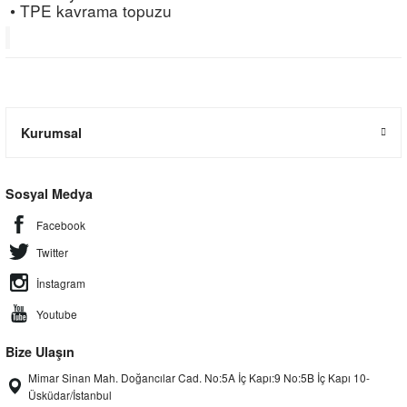
• TPE kavrama topuzu
Kurumsal
Sosyal Medya
Facebook
Twitter
İnstagram
Youtube
Bize Ulaşın
Mimar Sinan Mah. Doğancılar Cad. No:5A İç Kapı:9 No:5B İç Kapı 10-
Üsküdar/İstanbul