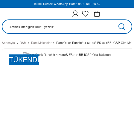
Teknik Destek WhatsApp Hattı : 0552 608 76 52
Anasayfa
DAM
Dam Makineler
Dam Quick Runshift 4 6000S FS 3+1BB IGSP Olta Maki
TÜKENDİ