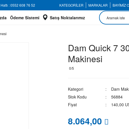
Hattı : 0552 608 76 52
KATEGORİLER
MARKALAR
BAYİMİZ 
zda
Ödeme Sistemi
Satış Noktalarımız
nesi
Dam Quick 7 3
Makinesi
0/5
Kategori
Dam Maki
Stok Kodu
56884
Fiyat
140,00 U
8.064,00