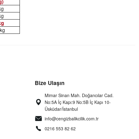
g)
kg
kg
kg
 kg
Bize Ulaşın
Mimar Sinan Mah. Doğancılar Cad.
No:5A İç Kapı:9 No:5B İç Kapı 10-
Üsküdar/İstanbul
info@cengizbalikcilik.com.tr
0216 553 82 62