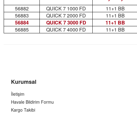
56882
QUICK 7 1000 FD
11+1 BB
56883
QUICK 7 2000 FD
11+1 BB
56884
QUICK 7 3000 FD
11+1 BB
56885
QUICK 7 4000 FD
11+1 BB
Kurumsal
İletişim
Havale Bildirim Formu
Kargo Takibi