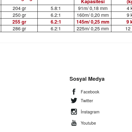
Kapasitesi
(k
204 gr
5.8:1
91m/ 0,18 mm
4 
250 gr
6.2:1
160m/ 0,20 mm
9 
255 gr
6.2:1
145m/ 0,25 mm
9 
286 gr
6.2:1
225m/ 0,25 mm
12
Sosyal Medya
Facebook
Twitter
İnstagram
Youtube