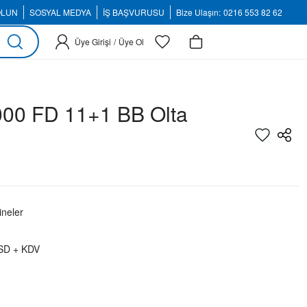
OLUN
SOSYAL MEDYA
İŞ BAŞVURUSU
Bize Ulaşın:
0216 553 82 62
Üye Girişi
/
Üye Ol
000 FD 11+1 BB Olta
neler
SD + KDV