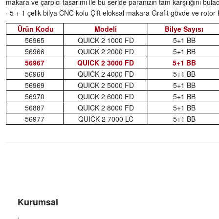
makara ve çarpıcı tasarımı ile bu seride paranızın tam karşılığını bulac
· 5 + 1 çelik bilya CNC kolu Çift eloksal makara Grafit gövde ve rotor K
Ürün Kodu
Modeli
Bilye Sayısı
56965
QUICK 2 1000 FD
5+1 BB
56966
QUICK 2 2000 FD
5+1 BB
56967
QUICK 2 3000 FD
5+1 BB
56968
QUICK 2 4000 FD
5+1 BB
56969
QUICK 2 5000 FD
5+1 BB
56970
QUICK 2 6000 FD
5+1 BB
56887
QUICK 2 8000 FD
5+1 BB
56977
QUICK 2 7000 LC
5+1 BB
Kurumsal