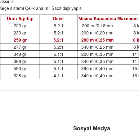
aksınız.
eçe sistemi Çelik ana mil Sabit dişli yapısı
Ürün Ağırlıgı
Devir
Misina Kapasitesi
Maximum D
223 gr
5.2:1
200 m /0,18mm
8 
233 gr
5.2:1
200 m /0,20 mm
8 
259 gr
5.2:1
280 m /0,25 mm
8 
277 gr
5.2:1
340 m /0,25 mm
8 
348 gr
5.1:1
200 m /0,35 mm
11 
368 gr
5.1:1
340 m /0,35 mm
11 
590 gr
5.1:1
390 m /0,40 mm
15 
628 gr
4.1:1
340 m /0,40 mm
16 
Sosyal Medya