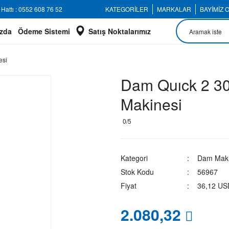
Hattı : 0552 608 76 52
KATEGORİLER
MARKALAR
BAYİMİZ 
zda
Ödeme Sistemi
Satış Noktalarımız
esi
Dam Quıck 2 30
Makinesi
0/5
Kategori
Dam Maki
Stok Kodu
56967
Fiyat
36,12 US
2.080,32