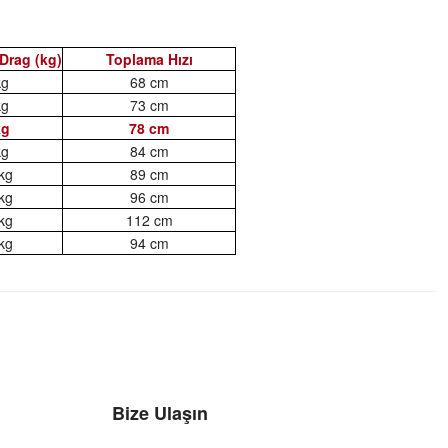
rag (kg)
Toplama Hızı
kg
68 cm
kg
73 cm
kg
78 cm
kg
84 cm
kg
89 cm
kg
96 cm
kg
112 cm
kg
94 cm
Bize Ulaşın