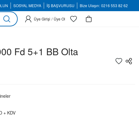
OLUN
SOSYAL MEDYA
İŞ BAŞVURUSU
Bize Ulaşın:
0216 553 82 62
Üye Girişi
/
Üye Ol
00 Fd 5+1 BB Olta
neler
D + KDV