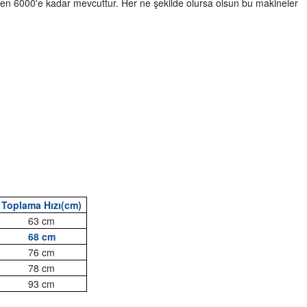
en 6000'e kadar mevcuttur. Her ne şekilde olursa olsun bu makineler
Toplama Hızı(cm)
63 cm
68 cm
76 cm
78 cm
93 cm