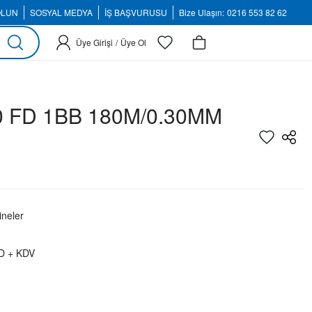
OLUN
SOSYAL MEDYA
İŞ BAŞVURUSU
Bize Ulaşın:
0216 553 82 62
Üye Girişi
/
Üye Ol
0 FD 1BB 180M/0.30MM
neler
D + KDV