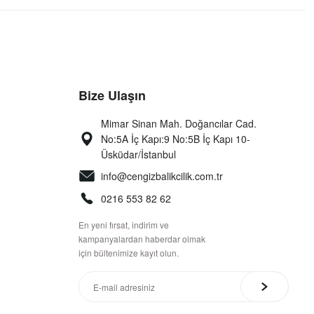
Bize Ulaşın
Mimar Sinan Mah. Doğancılar Cad.
No:5A İç Kapı:9 No:5B İç Kapı 10-
Üsküdar/İstanbul
info@cengizbalikcilik.com.tr
0216 553 82 62
En yeni fırsat, indirim ve
kampanyalardan haberdar olmak
için bültenimize kayıt olun.