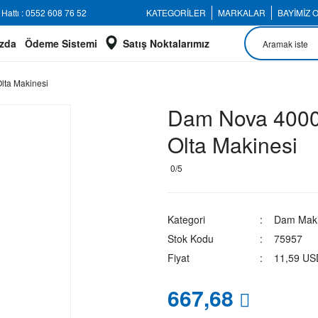
Hattı : 0552 608 76 52
KATEGORİLER
MARKALAR
BAYİMİZ 
zda
Ödeme Sistemi
Satış Noktalarımız
ta Makinesi
Dam Nova 400
Olta Makinesi
0/5
Kategori
Dam Maki
Stok Kodu
75957
Fiyat
11,59 US
667,68