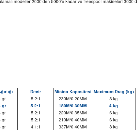
alamalı modeller 2000'den 5000'e kadar ve freespool makineleri 3000'd
ğırlığı
Devir
Misina Kapasitesi
Maximum Drag (kg)
 gr
5.2:1
230M/0.20MM
3 kg
 gr
5.2:1
180M/0.30MM
4 kg
 gr
5.2:1
220M/0.35MM
6 kg
 gr
5.2:1
210M/0.40MM
6 kg
 gr
4.1:1
337M/0.40MM
8 kg