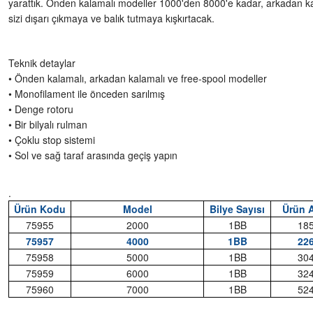
yarattık. Önden kalamalı modeller 1000'den 8000'e kadar, arkadan k
sizi dışarı çıkmaya ve balık tutmaya kışkırtacak.
Teknik detaylar
• Önden kalamalı, arkadan kalamalı ve free-spool modeller
• Monofilament ile önceden sarılmış
• Denge rotoru
• Bir bilyalı rulman
• Çoklu stop sistemi
• Sol ve sağ taraf arasında geçiş yapın
.
Ürün Kodu
Model
Bilye Sayısı
Ürün A
75955
2000
1BB
185
75957
4000
1BB
226
75958
5000
1BB
304
75959
6000
1BB
324
75960
7000
1BB
524