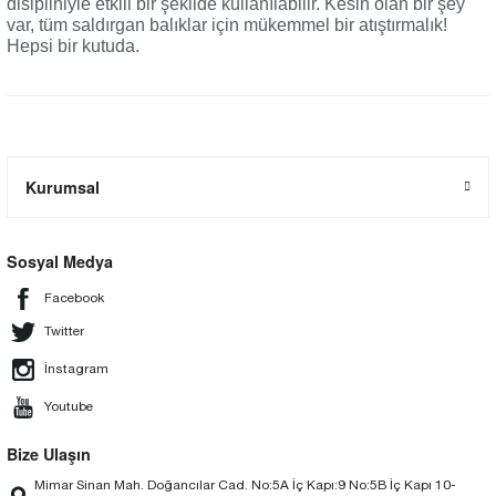
disipliniyle etkili bir şekilde kullanılabilir. Kesin olan bir şey
var, tüm saldırgan balıklar için mükemmel bir atıştırmalık!
Hepsi bir kutuda.
Kurumsal
Sosyal Medya
Facebook
Twitter
İnstagram
Youtube
Bize Ulaşın
Mimar Sinan Mah. Doğancılar Cad. No:5A İç Kapı:9 No:5B İç Kapı 10-