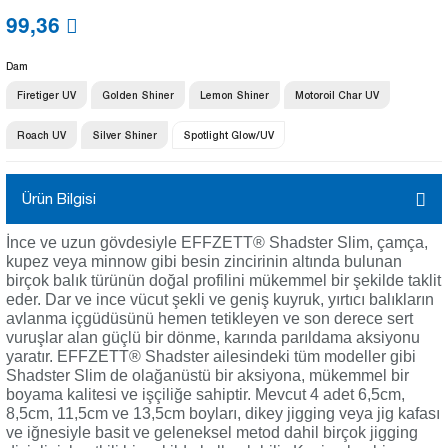
99,36
Dam
Firetiger UV
Golden Shiner
Lemon Shiner
Motoroil Char UV
Roach UV
Silver Shiner
Spotlight Glow/UV
Ürün Bilgisi
İnce ve uzun gövdesiyle EFFZETT® Shadster Slim, çamça,
kupez veya minnow gibi besin zincirinin altında bulunan
birçok balık türünün doğal profilini mükemmel bir şekilde taklit
eder. Dar ve ince vücut şekli ve geniş kuyruk, yırtıcı balıkların
avlanma içgüdüsünü hemen tetikleyen ve son derece sert
vuruşlar alan güçlü bir dönme, karında parıldama aksiyonu
yaratır. EFFZETT® Shadster ailesindeki tüm modeller gibi
Shadster Slim de olağanüstü bir aksiyona, mükemmel bir
boyama kalitesi ve işçiliğe sahiptir. Mevcut 4 adet 6,5cm,
8,5cm, 11,5cm ve 13,5cm boyları, dikey jigging veya jig kafası
ve iğnesiyle basit ve geleneksel metod dahil birçok jigging