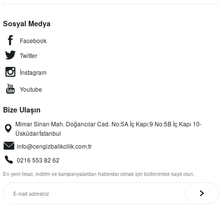
Sosyal Medya
Facebook
Twitter
İnstagram
Youtube
Bize Ulaşın
Mimar Sinan Mah. Doğancılar Cad. No:5A İç Kapı:9 No:5B İç Kapı 10-
Üsküdar/İstanbul
info@cengizbalikcilik.com.tr
0216 553 82 62
En yeni fırsat, indirim ve kampanyalardan haberdar olmak için bültenimize kayıt olun.