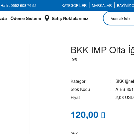
Hattı : 0552 608 76 52
KATEGORİLER
MARKALAR
BAYİMİZ 
zda
Ödeme Sistemi
Satış Noktalarımız
BKK IMP Olta İ
0/5
Kategori
BKK İğnel
Stok Kodu
A-ES-851
Fiyat
2,08 USD
120,00
BKK