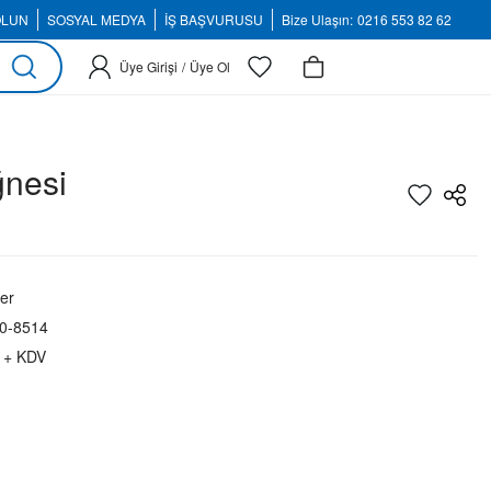
OLUN
SOSYAL MEDYA
İŞ BAŞVURUSU
Bize Ulaşın:
0216 553 82 62
Üye Girişi
/
Üye Ol
ğnesi
er
0-8514
 + KDV