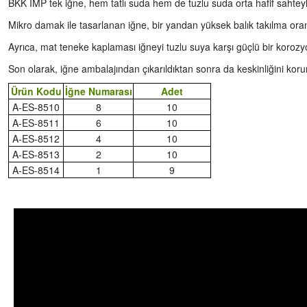
BKK IMP tek iğne, hem tatlı suda hem de tuzlu suda orta hafif sahteyle ya
Mikro damak ile tasarlanan iğne, bir yandan yüksek balık takılma oran
Ayrıca, mat teneke kaplaması iğneyi tuzlu suya karşı güçlü bir korozy
Son olarak, iğne ambalajından çıkarıldıktan sonra da keskinliğini k
Ürün Kodu
İğne Numarası
Adet
A-ES-8510
8
10
A-ES-8511
6
10
A-ES-8512
4
10
A-ES-8513
2
10
A-ES-8514
1
9