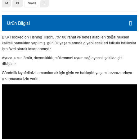
M
XL
Small
L
Ürün Bilgisi
BKK Hooked on Fishing Tişörtü, %100 rahat ve nefes alabilen doğal yüksek
kaliteli pamuktan yapılmış, günlük yaşamlarında giyebilecekleri tutkulu balıkçılar
için özel olarak tasarlanmıştır.
Ayrıca, uzun ömür, dayanıklılık, mükemmel uyum sağlayacak şekilde çift
dikişlidir.
Gündelik kıyafetinizi tamamlamak için giyin ve balıkçılık yaşam tarzınızı ortaya
çıkarmasına izin verin.