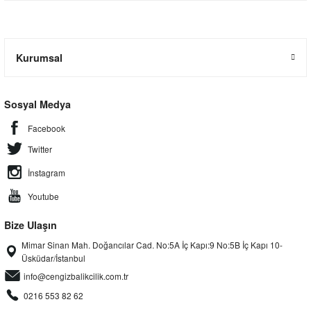
Kurumsal
Sosyal Medya
Facebook
Twitter
İnstagram
Youtube
Bize Ulaşın
Mimar Sinan Mah. Doğancılar Cad. No:5A İç Kapı:9 No:5B İç Kapı 10-
Üsküdar/İstanbul
info@cengizbalikcilik.com.tr
0216 553 82 62