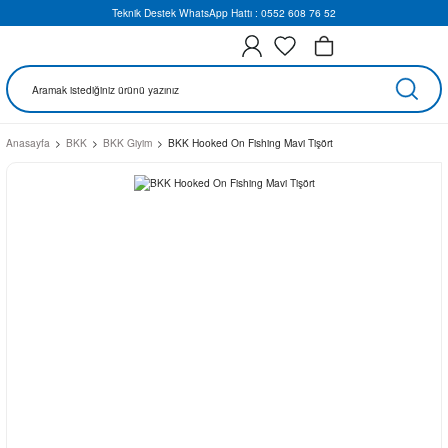
Teknik Destek WhatsApp Hattı : 0552 608 76 52
Anasayfa
BKK
BKK Giyim
BKK Hooked On Fishing Mavi Tişört