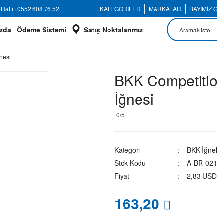
Hattı : 0552 608 76 52
KATEGORİLER
MARKALAR
BAYİMİZ 
zda
Ödeme Sistemi
Satış Noktalarımız
nesi
BKK Competition
İğnesi
0/5
Kategori
BKK İğnel
Stok Kodu
A-BR-021
Fiyat
2,83 USD
163,20