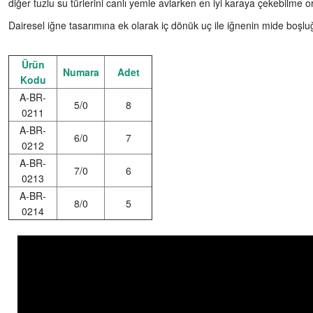
diğer tuzlu su türlerini canlı yemle avlarken en iyi karaya çekebilme o
Dairesel iğne tasarımına ek olarak iç dönük uç ile iğnenin mide boş
Ürün
Numara
Adet
Kodu
A-BR-
5/0
8
0211
A-BR-
6/0
7
0212
A-BR-
7/0
6
0213
A-BR-
8/0
5
0214