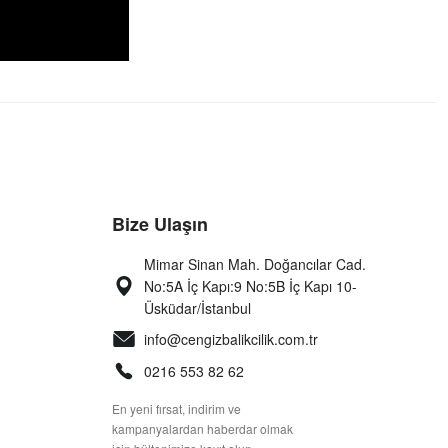
Bize Ulaşın
Mimar Sinan Mah. Doğancılar Cad.
No:5A İç Kapı:9 No:5B İç Kapı 10-
Üsküdar/İstanbul
info@cengizbalikcilik.com.tr
0216 553 82 62
En yeni fırsat, indirim ve
kampanyalardan haberdar olmak