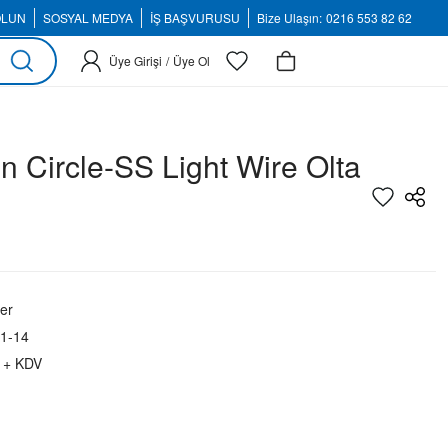
OLUN
SOSYAL MEDYA
İŞ BAŞVURUSU
Bize Ulaşın:
0216 553 82 62
Üye Girişi
/
Üye Ol
 Circle-SS Light Wire Olta
er
1-14
 + KDV