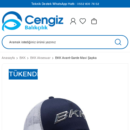
Teknik Destek WhatsApp Hattı : 0552 608 76 52
Anasayfa
BKK
BKK Aksesuar
BKK Avant-Garde Mavi Şapka
TÜKENDİ