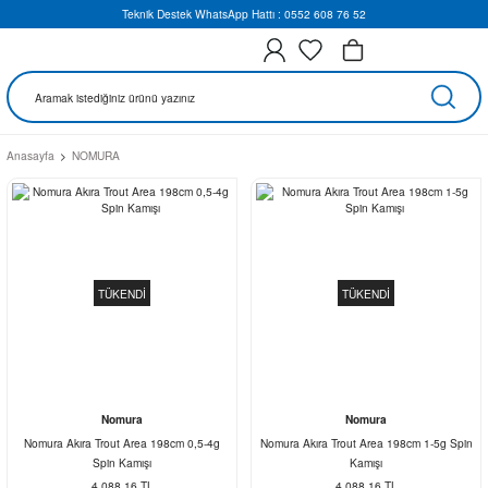
Teknik Destek WhatsApp Hattı : 0552 608 76 52
Anasayfa
NOMURA
TÜKENDİ
TÜKENDİ
Nomura
Nomura
Nomura Akıra Trout Area 198cm 0,5-4g
Nomura Akıra Trout Area 198cm 1-5g Spin
Spin Kamışı
Kamışı
4.088,16 TL
4.088,16 TL