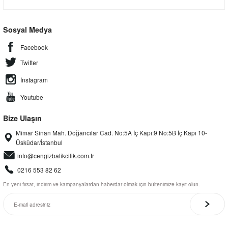
Sosyal Medya
Facebook
Twitter
İnstagram
Youtube
Bize Ulaşın
Mimar Sinan Mah. Doğancılar Cad. No:5A İç Kapı:9 No:5B İç Kapı 10-
Üsküdar/İstanbul
info@cengizbalikcilik.com.tr
0216 553 82 62
En yeni fırsat, indirim ve kampanyalardan haberdar olmak için bültenimize kayıt olun.