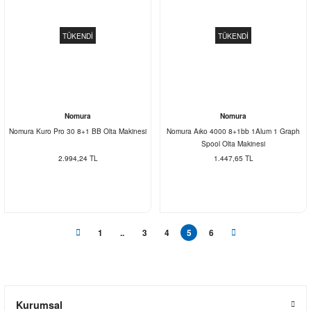
TÜKENDİ
TÜKENDİ
Nomura
Nomura
Nomura Kuro Pro 30 8+1 BB Olta Makinesi
Nomura Aıko 4000 8+1bb 1Alum 1 Graph
Spool Olta Makinesi
2.994,24 TL
1.447,65 TL
1
..
3
4
5
6
Kurumsal