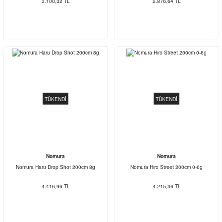
3.100,32 TL
2.876,64 TL
TÜKENDİ
TÜKENDİ
Nomura
Nomura
Nomura Haru Drop Shot 200cm 8g
Nomura Hıro Street 200cm 0-6g
4.416,96 TL
4.215,36 TL