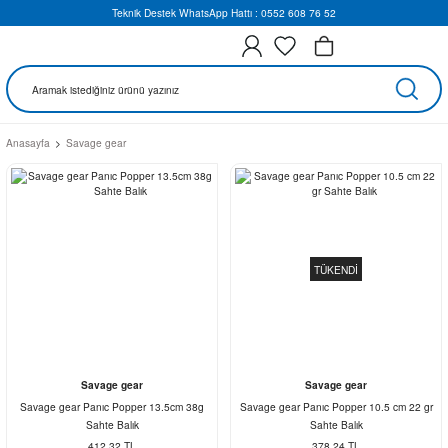
Teknik Destek WhatsApp Hattı : 0552 608 76 52
Anasayfa
Savage gear
TÜKENDİ
Savage gear
Savage gear
Savage gear Panıc Popper 13.5cm 38g
Savage gear Panıc Popper 10.5 cm 22 gr
Sahte Balık
Sahte Balık
412,32 TL
378,24 TL