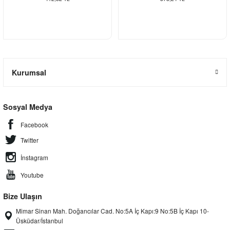
Kurumsal
Sosyal Medya
Facebook
Twitter
İnstagram
Youtube
Bize Ulaşın
Mimar Sinan Mah. Doğancılar Cad. No:5A İç Kapı:9 No:5B İç Kapı 10-
Üsküdar/İstanbul